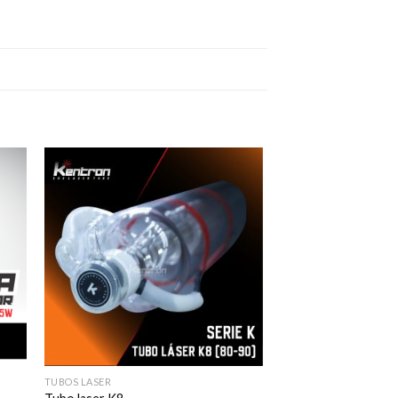
dir
AÃ±adir
ista
a la lista
de
os
deseos
TUBOS LASER