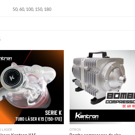
50, 60, 100, 150, 180
S
AÃ±adir
AÃ±a
a la lista
a la l
de
de
deseos
dese
 LASER
OTROS