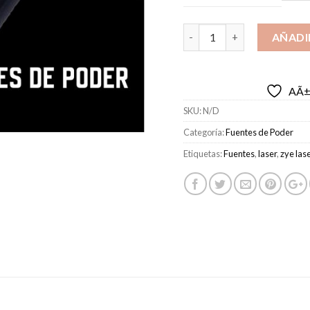
Fuentes Zye láser myjg ca
AÑADI
AÃ±a
SKU:
N/D
Categoría:
Fuentes de Poder
Etiquetas:
Fuentes
,
laser
,
zye las