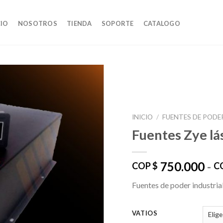
CIO
NOSOTROS
TIENDA
SOPORTE
CATALOGO
AÃ±adir
INICIO
/
FUENTES DE PODE
a la lista
Fuentes Zye lá
de
deseos
750.000
-
COP $
C
Fuentes de poder industria
VATIOS