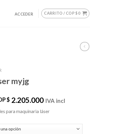
CARRITO /
COP $
0
ACCEDER
R
ser myjg
Rango
2.205.000
OP $
IVA incl
de
les para maquinaria láser
precios:
desde
COP