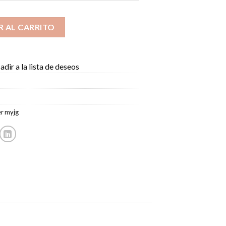
$ 750.000
hasta
ntidad
COP
R AL CARRITO
$ 2.205.000
dir a la lista de deseos
er myjg