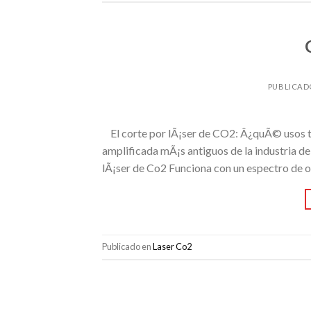
PUBLICAD
El corte por lÃ¡ser de CO2: Â¿quÃ© usos tie
amplificada mÃ¡s antiguos de la industria 
lÃ¡ser de Co2 Funciona con un espectro de o
Publicado en
Laser Co2