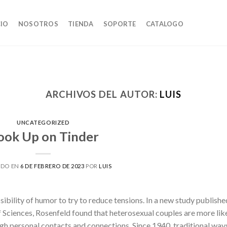
CIO
NOSOTROS
TIENDA
SOPORTE
CATALOGO
ARCHIVOS DEL AUTOR:
LUIS
UNCATEGORIZED
ook Up on Tinder
ADO EN
6 DE FEBRERO DE 2023
POR
LUIS
ssibility of humor to try to reduce tensions. In a new study publishe
Sciences, Rosenfeld found that heterosexual couples are more lik
gh personal contacts and connections. Since 1940, traditional way