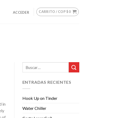
CARRITO /
COP $
0
ACCEDER
ENTRADAS RECIENTES
Hook Up on Tinder
d in
Water Chiller
ely
s of