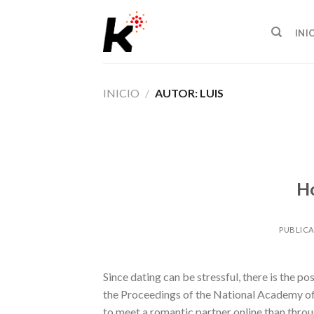
Skip
to
INI
content
INICIO
/
AUTOR: LUIS
H
PUBLIC
Since dating can be stressful, there is the po
the Proceedings of the National Academy of 
to meet a romantic partner online than throu