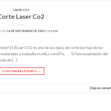
LASER CO2
Corte Laser Co2
O EN
14 DE SEPTIEMBRE DE 2020
POR
LUIS
ne? El lÃ¡ser CO2 es uno de los tipos de corte por haz de luz
de materiales y todavÃ­a el mÃ¡s comÃºn. El funcionamiento del
nda de […]
CONTINUAR LEYENDO
→
Deje un coment