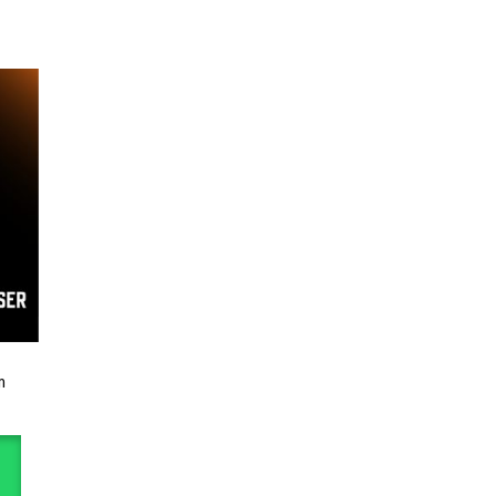
adir
lista
e
eos
m