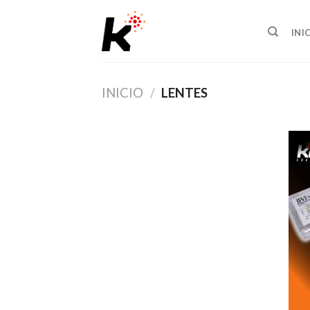
Skip
to
INI
content
INICIO
/
LENTES