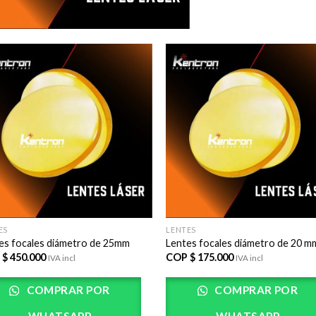
AÃ±adir
AÃ±
a la lista
a la 
de
d
deseos
des
ES
LENTES
es focales diámetro de 25mm
Lentes focales diámetro de 20 m
 $
450.000
COP $
175.000
IVA incl
IVA incl
COMPRAR POR
COMPRAR POR