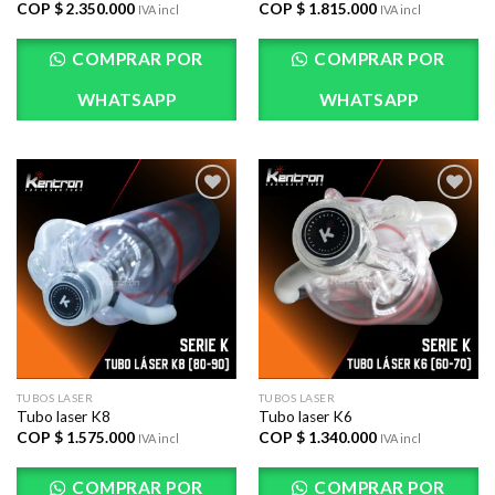
COP $
2.350.000
COP $
1.815.000
IVA incl
IVA incl
COMPRAR POR
COMPRAR POR
WHATSAPP
WHATSAPP
AÃ±adir
AÃ±adir
a la lista
a la lista
de
de
deseos
deseos
TUBOS LASER
TUBOS LASER
Tubo laser K8
Tubo laser K6
COP $
1.575.000
COP $
1.340.000
IVA incl
IVA incl
COMPRAR POR
COMPRAR POR