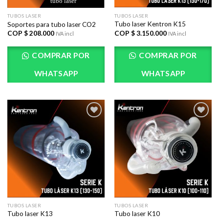
TUBOS LASER
TUBOS LASER
Tubo laser Kentron K15
Soportes para tubo laser CO2
COP $
3.150.000
COP $
208.000
IVA incl
IVA incl
COMPRAR POR
COMPRAR POR
WHATSAPP
WHATSAPP
AÃ±adir
AÃ±adir
a la lista
a la lista
de
de
deseos
deseos
TUBOS LASER
TUBOS LASER
Tubo laser K13
Tubo laser K10