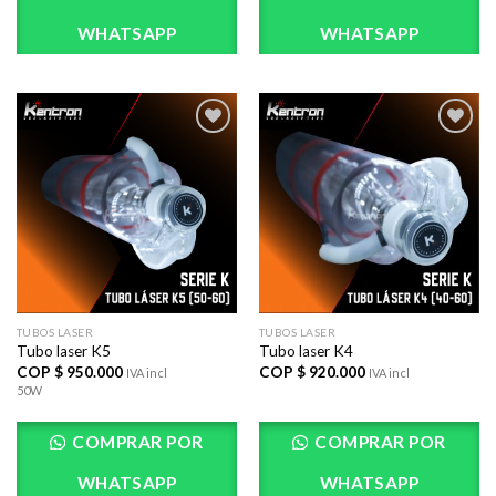
WHATSAPP
WHATSAPP
AÃ±adir
AÃ±adir
a la lista
a la lista
de
de
deseos
deseos
TUBOS LASER
TUBOS LASER
Tubo laser K5
Tubo laser K4
COP $
950.000
COP $
920.000
IVA incl
IVA incl
50W
COMPRAR POR
COMPRAR POR
WHATSAPP
WHATSAPP