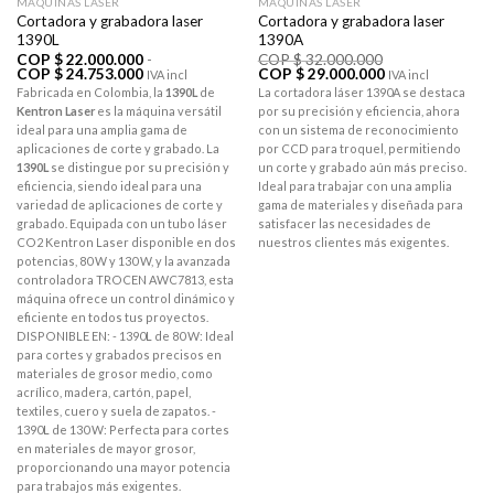
MÁQUINAS LÁSER
MÁQUINAS LÁSER
Cortadora y grabadora laser
Cortadora y grabadora laser
1390L
1390A
COP $
22.000.000
-
COP $
32.000.000
Rango
El
El
COP $
24.753.000
COP $
29.000.000
IVA incl
IVA incl
de
precio
precio
Fabricada en Colombia, la
1390L
de
La cortadora láser 1390A se destaca
precios:
original
actual
Kentron Laser
es la máquina versátil
por su precisión y eficiencia, ahora
desde
era:
es:
COP
COP
COP
ideal para una amplia gama de
con un sistema de reconocimiento
$ 22.000.000
$ 32.000.000.
$ 29.000.000.
aplicaciones de corte y grabado. La
por CCD para troquel, permitiendo
hasta
1390L
se distingue por su precisión y
un corte y grabado aún más preciso.
COP
$ 24.753.000
eficiencia, siendo ideal para una
Ideal para trabajar con una amplia
variedad de aplicaciones de corte y
gama de materiales y diseñada para
grabado. Equipada con un tubo láser
satisfacer las necesidades de
CO2 Kentron Laser disponible en dos
nuestros clientes más exigentes.
potencias, 80 W y 130 W, y la avanzada
controladora TROCEN AWC7813, esta
máquina ofrece un control dinámico y
eficiente en todos tus proyectos.
DISPONIBLE EN: - 1390L de 80 W: Ideal
para cortes y grabados precisos en
materiales de grosor medio, como
acrílico, madera, cartón, papel,
textiles, cuero y suela de zapatos. -
1390L de 130 W: Perfecta para cortes
en materiales de mayor grosor,
proporcionando una mayor potencia
para trabajos más exigentes.