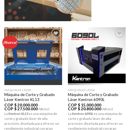
¡Nueva!
AÃ±adir
AÃ±adir
a la lista
a la lista
de
de
deseos
deseos
MÁQUINAS LÁSER
MÁQUINAS LÁSER
Máquina de Corte y Grabado
Máquina de Corte y Grabado
Láser Kentron KL13
Láser Kentron 6090L
COP $
20.000.000
-
COP $
15.000.000
-
Rango
Rango
COP $
27.500.000
COP $
20.800.000
IVA incl
IVA incl
de
de
La
Kentron KL13
es una máquina de
La
Kentron 6090L
es una máquina de
precios:
precios:
corte y grabado láser de alta
corte y grabado láser de alta
desde
desde
COP
COP
precisión, diseñada para ofrecer un
precisión, diseñada para ofrecer un
$ 20.000.000
$ 15.000.000
rendimiento industrial con gran
rendimiento industrial con gran