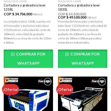
MÁQUINAS LÁSER
MÁQUINAS LÁSER
Cortadora y grabadora laser
Cortadora y grabadora laser
1218L
1830L
COP $
34.706.000
COP $
54.400.000
IVA incl
El
El
COP $
49.500.000
IVA incl
precio
precio
La cortadora láser 1218L cuenta con
Provista del innovador y exclusivo
original
actual
el innovador y exclusivo tubo láser
tubo láser CO2 Kentron, velocidad de
era:
es:
COP
COP
CO2 Kentron, velocidad de corte de
corte de 150mm/s, velocidad de
$ 54.400.000.
$ 49.500.000.
200mm/s, velocidad de grabado
grabado de 600mm/s y un Área de
800mm/s y un área de corte de 120cm
corte de 180cm x 300cm para altos
x 180cm.
estándares industriales.
COMPRAR POR
COMPRAR POR
WHATSAPP
WHATSAPP
¡Oferta!
¡Oferta!
AÃ±adir
AÃ±adir
a la lista
a la lista
de
de
deseos
deseos