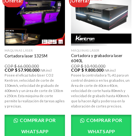
¡Oferta!
¡Oferta!
AÃ±adir
AÃ±adir
a la lista
a la lista
de
de
deseos
deseos
MÁQUINAS LÁSER
MÁQUINAS LÁSER
Cortadora y grabadora laser
Cortadora laser 1325M
6040L
COP $
66.000.000
COP $
10.400.000
El
El
El
El
COP $
57.900.000
COP $
9.800.000
IVA incl
IVA incl
precio
precio
precio
precio
Posee el eficaz tubo láser CO2
Posee la controladora TL-A1 para un
original
actual
original
actual
Kentron, velocidad de corte de
control dinámico en los grabados, un
era:
es:
era:
es:
COP
COP
COP
COP
150mm/s, velocidad de grabado de
Área de corte de 60cm x 40cm,
$ 66.000.000.
$ 57.900.000.
$ 10.400.000.
$ 9.800.000.
600mm/s y un área de corte de 130cm
velocidad de corte hasta 80mm/s y
x 250cm. Esta máquina de corte
velocidad de grabado hasta 400mm/s
permite la realización de tareas agiles
que la hacen Ágil y poderosa en la
y precisas.
elaboración de cortes precisos.
COMPRAR POR
COMPRAR POR
WHATSAPP
WHATSAPP