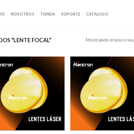
CIO
NOSOTROS
TIENDA
SOPORTE
CATALOGO
Mostrando el único res
OS “LENTE FOCAL”
AÃ±adir
AÃ±
a la lista
a la 
de
d
deseos
des