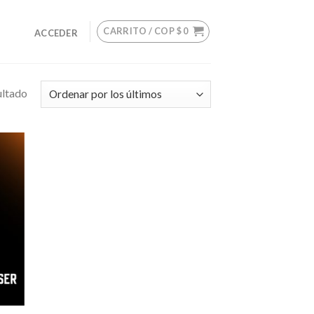
CARRITO /
COP $
0
ACCEDER
ultado
adir
lista
e
eos