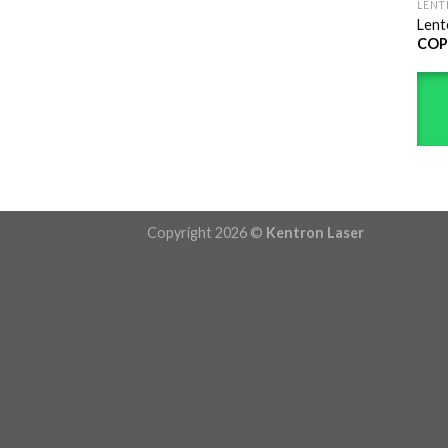
LENT
Lent
COP
Copyright 2026 ©
Kentron Laser