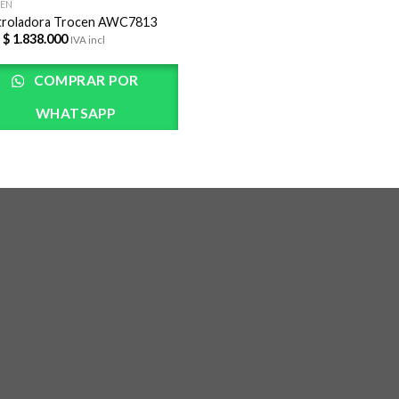
EN
roladora Trocen AWC7813
 $
1.838.000
IVA incl
COMPRAR POR
WHATSAPP