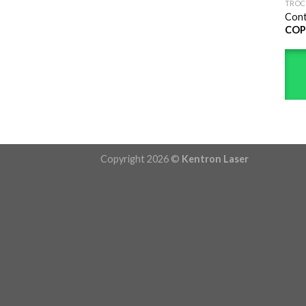
TROC
Cont
COP
Copyright 2026 ©
Kentron Laser