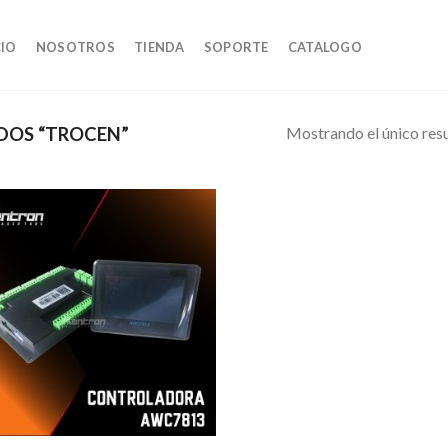
CIO
NOSOTROS
TIENDA
SOPORTE
CATALOGO
Mostrando el único res
DOS “TROCEN”
AÃ±adir
a la lista
de
deseos