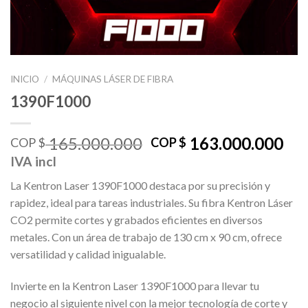
INICIO
/
MÁQUINAS LÁSER DE FIBRA
1390F1000
El
El
165.000.000
163.000.000
COP $
COP $
precio
pre
IVA incl
original
act
La Kentron Laser 1390F1000 destaca por su precisión y
era:
es:
rapidez, ideal para tareas industriales. Su fibra Kentron Láser
COP
CO
CO2 permite cortes y grabados eficientes en diversos
$ 165.000.000.
$ 1
metales. Con un área de trabajo de 130 cm x 90 cm, ofrece
versatilidad y calidad inigualable.
Invierte en la Kentron Laser 1390F1000 para llevar tu
negocio al siguiente nivel con la mejor tecnología de corte y