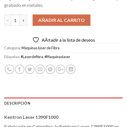
grabado en metales.
1390F1000 cantidad
AÑADIR AL CARRITO
AÃ±adir a la lista de deseos
Categoría:
Máquinas láser de Fibra
Etiquetas:
#Laserdefibra
,
#Maquinaslaser
DESCRIPCIÓN
Kentron Laser 1390F1000
Fabricada en Colombia, la Kentron Laser 1390F1000 es