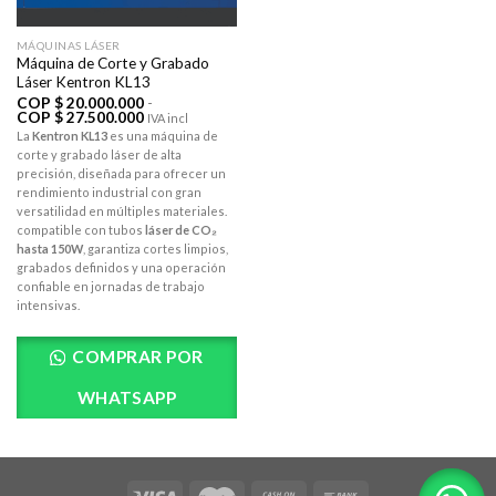
MÁQUINAS LÁSER
Máquina de Corte y Grabado
Láser Kentron KL13
COP $
20.000.000
-
Rango
COP $
27.500.000
IVA incl
de
La
Kentron KL13
es una máquina de
precios:
corte y grabado láser de alta
desde
COP
precisión, diseñada para ofrecer un
$ 20.000.000
rendimiento industrial con gran
hasta
versatilidad en múltiples materiales.
COP
$ 27.500.000
compatible con tubos
láser de CO₂
hasta 150W
, garantiza cortes limpios,
grabados definidos y una operación
confiable en jornadas de trabajo
intensivas.
COMPRAR POR
WHATSAPP