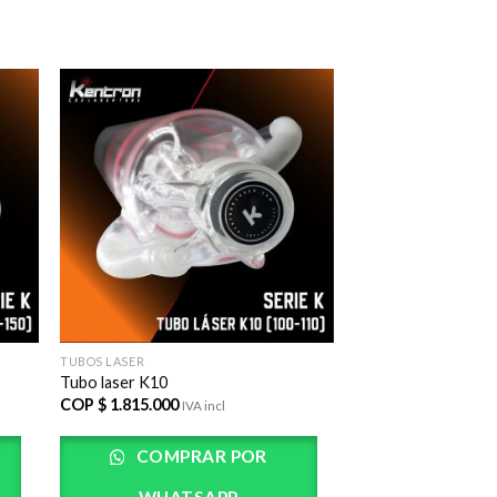
adir
AÃ±adir
lista
a la lista
e
de
eos
deseos
TUBOS LASER
Tubo laser K10
COP $
1.815.000
IVA incl
COMPRAR POR