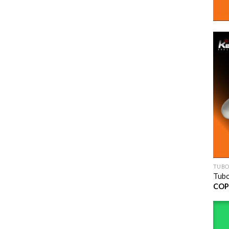
TUBO
Tubo
COP