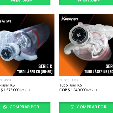
WHATSAPP
WHATSAPP
AÃ±adir
AÃ±
a la lista
a la 
de
d
deseos
des
S LASER
TUBOS LASER
 laser K8
Tubo laser K6
 $
1.575.000
COP $
1.340.000
IVA incl
IVA incl
COMPRAR POR
COMPRAR POR