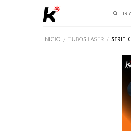
Skip
to
INI
content
INICIO
/
TUBOS LASER
/
SERIE K