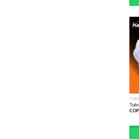
TUBO
Tubo
COP