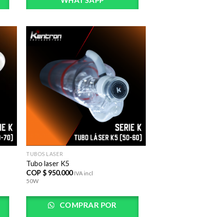
WHATSAPP
adir
AÃ±adir
lista
a la lista
e
de
eos
deseos
TUBOS LASER
Tubo laser K5
COP $
950.000
IVA incl
50W
COMPRAR POR