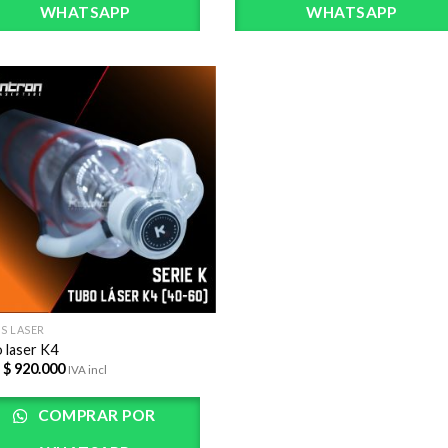
WHATSAPP
WHATSAPP
AÃ±adir
a la lista
de
deseos
S LASER
 laser K4
 $
920.000
IVA incl
COMPRAR POR