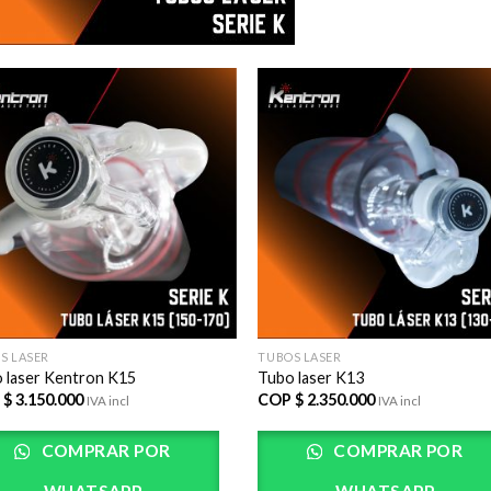
AÃ±adir
AÃ±
a la lista
a la 
de
d
deseos
des
S LASER
TUBOS LASER
 laser Kentron K15
Tubo laser K13
 $
3.150.000
COP $
2.350.000
IVA incl
IVA incl
COMPRAR POR
COMPRAR POR