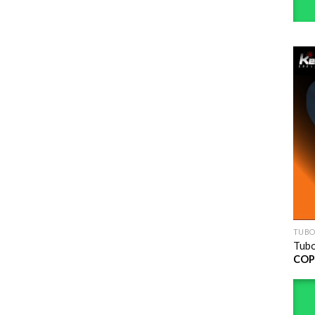
TUBO
Tubo
COP