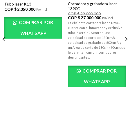
Cortadora y grabadora laser
Tubo laser K13
1390C
COP $
2.350.000
IVA incl
COP $
29.000.000
El
El
COP $
27.000.000
IVA incl
precio
precio
COMPRAR POR
La eficiente cortadora láser 1390C
original
actual
cuenta con el innovador y exclusivo
era:
es:
COP
COP
WHATSAPP
tubo láser Co2 Kentron, una
$ 29.000.000.
$ 27.000.000.
velocidad de corte de 150mm/s,
velocidad de grabado de 600mm/s y
un Área de corte de 130cm x 90cm que
le permiten cumplir con labores
demandantes.
COMPRAR POR
WHATSAPP