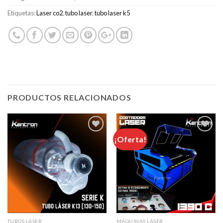
Etiquetas:
Laser co2
,
tubo laser
,
tubo laser k5
PRODUCTOS RELACIONADOS
¡Oferta!
AÃ±adir
AÃ±adir
a la lista
a la lista
de
de
deseos
deseos
TUBOS LASER
MÁQUINAS LÁSER