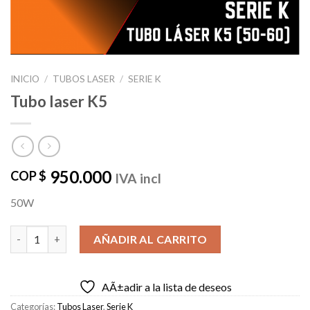
INICIO
/
TUBOS LASER
/
SERIE K
Tubo laser K5
950.000
COP $
IVA incl
50W
Tubo laser K5 cantidad
AÑADIR AL CARRITO
AÃ±adir a la lista de deseos
Categorías:
Tubos Laser
,
Serie K